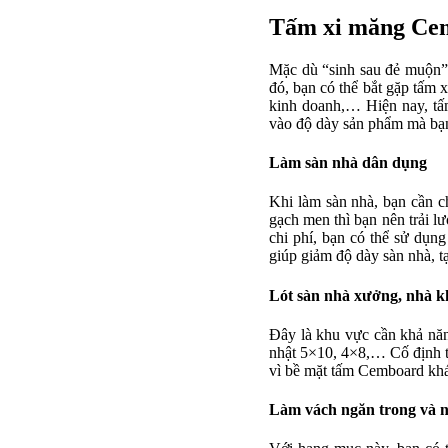
Tấm xi măng Cem
Mặc dù “sinh sau đẻ muộn” 
đó, bạn có thể bắt gặp tấm 
kinh doanh,… Hiện nay, tấm
vào độ dày sản phẩm mà bạ
Làm sàn nhà dân dụng
Khi làm sàn nhà, bạn cần ch
gạch men thì bạn nên trải lư
chi phí, bạn có thể sử dụn
giúp giảm độ dày sàn nhà, 
Lót sàn nhà xưởng, nhà k
Đây là khu vực cần khả năn
nhật 5×10, 4×8,… Cố định t
vì bề mặt tấm Cemboard kh
Làm vách ngăn trong và n