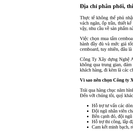
Địa chỉ phân phối, t
Thực tế không thể phủ nhậ
vách ngăn, ốp trần, thiết k
vậy, nhu cầu về sản phẩm n
Việc chọn mua tấm cemboar
hành đầy đủ và mức giá tốt 
cemboard, tuy nhiên, đâu l
Công Ty Xây dựng Nghệ An 
không qua trung gian, đảm 
khách hàng, đi kèm là các c
Vì sao nên chọn Công ty
Trải qua hàng chục năm hình 
Đến với chúng tôi, quý khá
Hỗ trợ tư vấn các dò
Đội ngũ nhân viên chă
Bên cạnh đó, đội ngũ
Hỗ trợ thi công, lắp 
Cam kết minh bạch, rõ