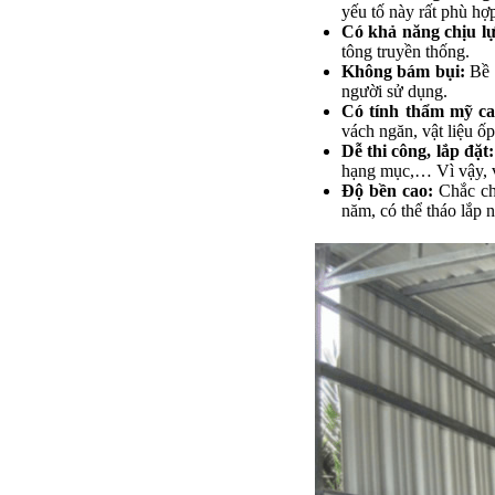
yếu tố này rất phù hợ
Có khả năng chịu lự
tông truyền thống.
Không bám bụi:
Bề 
người sử dụng.
Có tính thẩm mỹ ca
vách ngăn, vật liệu ố
Dễ thi công, lắp đặt:
hạng mục,… Vì vậy, vi
Độ bền cao:
Chắc ch
năm, có thể tháo lắp 