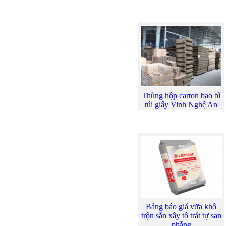
Thùng hộp carton bao bì
túi giấy Vinh Nghệ An
Bảng báo giá vữa khô
trộn sẵn xây tô trát tự san
phẳng