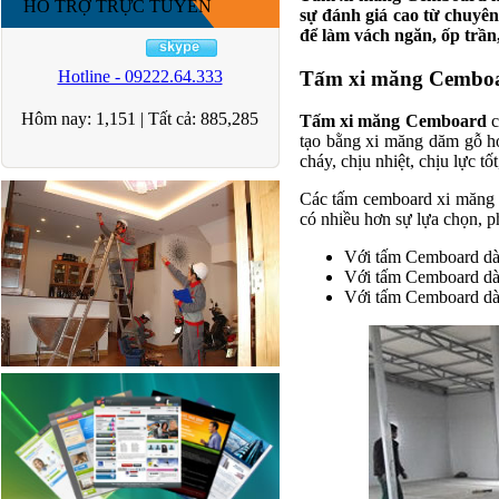
HỖ TRỢ TRỰC TUYẾN
sự đánh giá cao từ chuyê
để làm vách ngăn, ốp trần
Tấm xi măng Cemboar
Hotline - 09222.64.333
Hôm nay:
1,151
|
Tất cả:
885,285
Tấm xi măng Cemboard
c
tạo bằng xi măng dăm gỗ ho
cháy, chịu nhiệt, chịu lực tố
Các tấm cemboard xi măng 
có nhiều hơn sự lựa chọn, 
Với tấm Cemboard dà
Với tấm Cemboard dà
Với tấm Cemboard dày