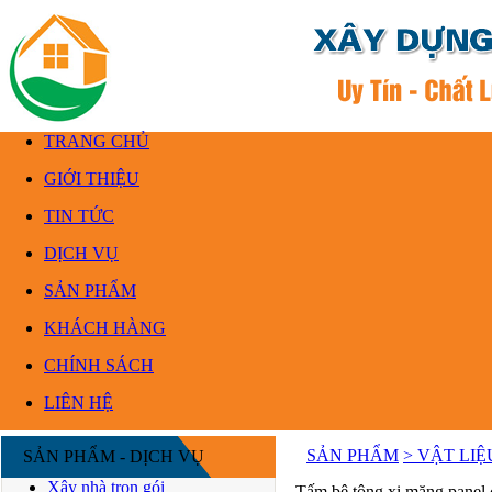
TRANG CHỦ
GIỚI THIỆU
TIN TỨC
DỊCH VỤ
SẢN PHẨM
KHÁCH HÀNG
CHÍNH SÁCH
LIÊN HỆ
SẢN PHẨM
> VẬT LI
SẢN PHẨM - DỊCH VỤ
Xây nhà trọn gói
Tấm bê tông xi măng panel