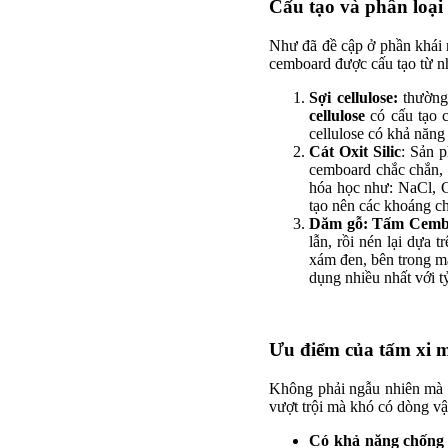
Cấu tạo và phân loạ
Như đã đề cập ở phần khái 
cemboard được cấu tạo từ nh
Sợi cellulose:
thường 
cellulose
có cấu tạo c
cellulose có khả năng 
Cát Oxit Silic
: Sản p
cemboard chắc chắn, b
hóa học như: NaCl, C
tạo nên các khoáng chấ
Dăm gỗ:
Tấm Cemb
lẫn, rồi nén lại dựa
xám đen, bên trong m
dụng nhiều nhất với t
Ưu điểm của tấm xi
Không phải ngẫu nhiên mà 
vượt trội mà khó có dòng vậ
Có khả năng chống 