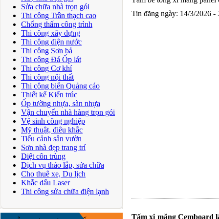
Sửa chữa nhà trọn gói
Tin đăng ngày: 14/3/2026 -
Thi công Trần thạch cao
Chống thấm công trình
Thi công xây dựng
Thi công điện nước
Thi công Sơn bả
Thi công Đá Ốp lát
Thi công Cơ khí
Thi công nội thất
Thi công biển Quảng cáo
Thiết kế Kiến trúc
Ốp tường nhựa, sàn nhựa
Vận chuyển nhà hàng trọn gói
Vệ sinh công nghiệp
Mỹ thuật, điêu khắc
Tiểu cảnh sân vườn
Sơn nhà đẹp trang trí
Diệt côn trùng
Dịch vụ tháo lắp, sửa chữa
Cho thuê xe, Du lịch
Khắc dấu Laser
Thi công sửa chữa điện lạnh
Tấm xi măng Cemboard là 