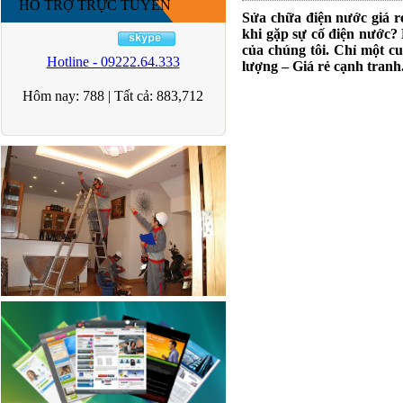
HỖ TRỢ TRỰC TUYẾN
Sửa chữa điện nước giá r
khi gặp sự cố điện nước?
của chúng tôi. Chỉ một c
Hotline - 09222.64.333
lượng – Giá rẻ cạnh tranh
Hôm nay:
788
|
Tất cả:
883,712