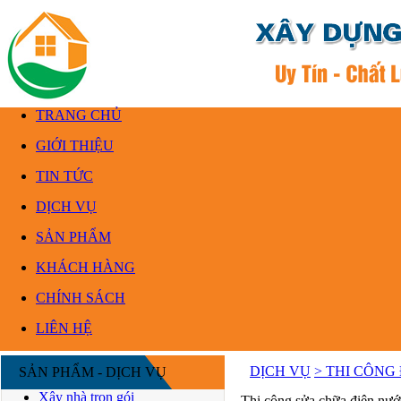
TRANG CHỦ
GIỚI THIỆU
TIN TỨC
DỊCH VỤ
SẢN PHẨM
KHÁCH HÀNG
CHÍNH SÁCH
LIÊN HỆ
DỊCH VỤ
> THI CÔNG
SẢN PHẨM - DỊCH VỤ
Xây nhà trọn gói
Thi công sửa chữa điện nướ