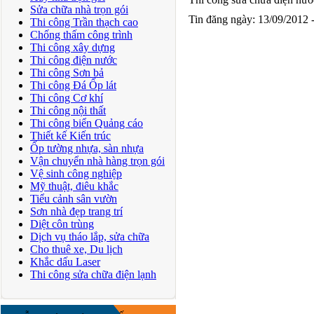
Sửa chữa nhà trọn gói
Tin đăng ngày: 13/09/2012
Thi công Trần thạch cao
Chống thấm công trình
Thi công xây dựng
Thi công điện nước
Thi công Sơn bả
Thi công Đá Ốp lát
Thi công Cơ khí
Thi công nội thất
Thi công biển Quảng cáo
Thiết kế Kiến trúc
Ốp tường nhựa, sàn nhựa
Vận chuyển nhà hàng trọn gói
Vệ sinh công nghiệp
Mỹ thuật, điêu khắc
Tiểu cảnh sân vườn
Sơn nhà đẹp trang trí
Diệt côn trùng
Dịch vụ tháo lắp, sửa chữa
Cho thuê xe, Du lịch
Khắc dấu Laser
Thi công sửa chữa điện lạnh