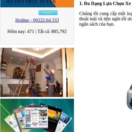
HỖ TRỢ TRỰC TUYẾN
1. Đa Dạng Lựa Chọn Xe
Chúng tôi cung cấp một loạ
thoải mái và tiện nghi tối 
Hotline - 09222.64.333
ngân sách của bạn.
Hôm nay:
471
|
Tất cả:
885,792