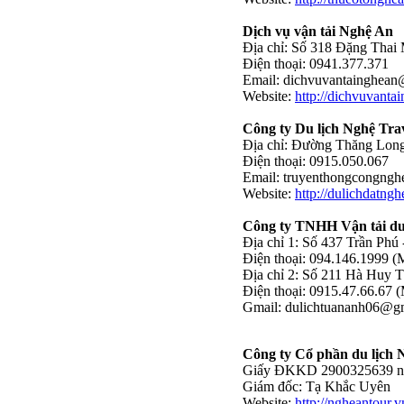
Dịch vụ vận tải Nghệ An
Địa chỉ: Số 318 Đặng Thai 
Điện thoại: 0941.377.371
Email:
dichvuvantainghean
Website:
http://dichvuvanta
Công ty Du lịch Nghệ Tra
Địa chỉ: Đường Thăng Long
Điện thoại: 0915.050.067
Email:
truyenthongcongng
Website:
http://dulichdatng
Công ty TNHH Vận tải du
Địa chỉ 1: Số 437 Trần Phú
Điện thoại: 094.146.1999 (
Địa chỉ 2: Số 211 Hà Huy T
Điện thoại: 0915.47.66.67 
Gmail:
dulichtuananh06@g
Công ty Cổ phần du lịch 
Giấy ĐKKD 2900325639 ngà
Giám đốc: Tạ Khắc Uyên
Website:
http://ngheantour.v