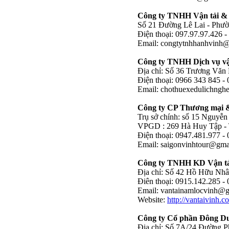
Công ty TNHH Vận tải & 
Số 21 Đường Lê Lai - Phườ
Điện thoại: 097.97.97.426 
Email:
congtytnhhanhvinh
Công ty TNHH Dịch vụ vận
Địa chỉ: Số 36 Trương Văn 
Điện thoại: 0966 343 845 -
Email:
chothuexedulichng
Công ty CP Thương mại 
Trụ sở chính: số 15 Nguyễn
VPGD : 269 Hà Huy Tập - 
Điện thoại: 0947.481.977 -
Email:
saigonvinhtour@gma
Công ty TNHH KD Vận t
Địa chỉ: Số 42 Hồ Hữu Nhâ
Điên thoại: 0915.142.285 -
Email:
vantainamlocvinh@g
Website:
http://vantaivinh.c
Công ty Cổ phần Đông D
Địa chỉ: Số 7A/24 Đường P