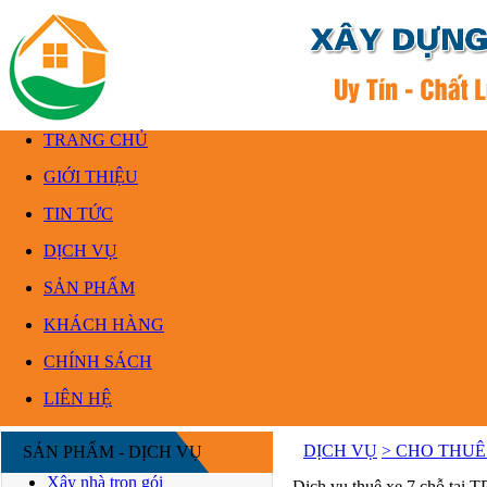
TRANG CHỦ
GIỚI THIỆU
TIN TỨC
DỊCH VỤ
SẢN PHẨM
KHÁCH HÀNG
CHÍNH SÁCH
LIÊN HỆ
DỊCH VỤ
> CHO THUÊ
SẢN PHẨM - DỊCH VỤ
Xây nhà trọn gói
Dịch vụ thuê xe 7 chỗ tại 