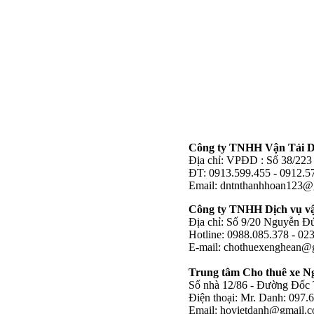
Công ty TNHH Vận Tải D
Địa chỉ: VPĐD : Số 38/223
ĐT: 0913.599.455 - 0912.5
Email:
dntnthanhhoan123@
Công ty TNHH Dịch vụ vận
Địa chỉ: Số 9/20 Nguyễn Đ
Hotline: 0988.085.378 - 02
E-mail:
chothuexenghean@
Trung tâm Cho thuê xe Ng
Số nhà 12/86 - Đường Đốc
Điện thoại: Mr. Danh: 097
Email:
hovietdanh@gmail.