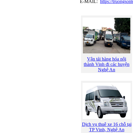
E-MAIL:
https://truongson
Vận tải hàng hóa nội
thành Vinh đi các huyện
Nghệ An
Dịch vụ thuê xe 16 chỗ tại
TP Vinh, Nghệ An