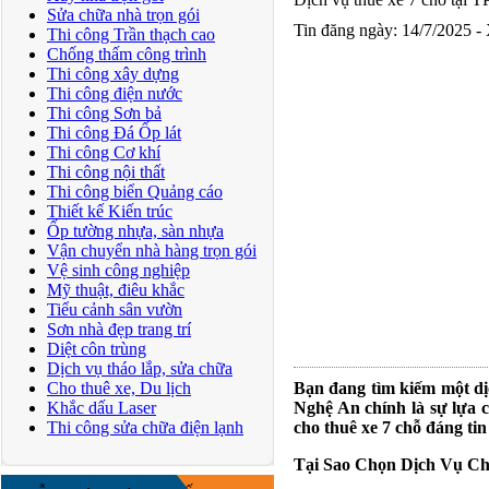
Sửa chữa nhà trọn gói
Tin đăng ngày: 14/7/2025 -
Thi công Trần thạch cao
Chống thấm công trình
Thi công xây dựng
Thi công điện nước
Thi công Sơn bả
Thi công Đá Ốp lát
Thi công Cơ khí
Thi công nội thất
Thi công biển Quảng cáo
Thiết kế Kiến trúc
Ốp tường nhựa, sàn nhựa
Vận chuyển nhà hàng trọn gói
Vệ sinh công nghiệp
Mỹ thuật, điêu khắc
Tiểu cảnh sân vườn
Sơn nhà đẹp trang trí
Diệt côn trùng
Dịch vụ tháo lắp, sửa chữa
Cho thuê xe, Du lịch
Bạn đang tìm kiếm một dị
Khắc dấu Laser
Nghệ An chính là sự lựa 
Thi công sửa chữa điện lạnh
cho thuê xe 7 chỗ đáng ti
Tại Sao Chọn Dịch Vụ Ch