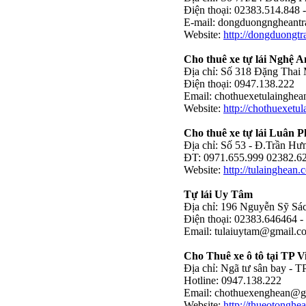
Điện thoại: 02383.514.848 
E-mail:
dongduongngheantr
Website:
http://dongduongtr
Cho thuê xe tự lái Nghệ A
Địa chỉ: Số 318 Đặng Thai 
Điện thoại: 0947.138.222
Email:
chothuexetulainghe
Website:
http://chothuexetu
Cho thuê xe tự lái Luân 
Địa chỉ: Số 53 - Đ.Trần Hư
ĐT: 0971.655.999 02382.62
Website:
http://tulainghean.
Tự lái Uy Tâm
Địa chỉ: 196 Nguyễn Sỹ Sá
Điện thoại: 02383.646464 -
Email:
tulaiuytam@gmail.c
Cho Thuê xe ô tô tại TP 
Địa chỉ: Ngã tư sân bay - 
Hotline: 0947.138.222
Email:
chothuexenghean@g
Website:
http://thueotonghe