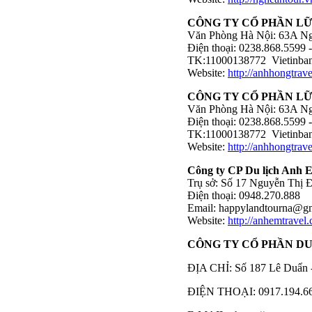
CÔNG TY CỔ PHẦN L
Văn Phòng Hà Nội: 63A N
Điện thoại: 0238.868.5599
TK:11000138772 Vietinba
Website:
http://anhhongtrave
CÔNG TY CỔ PHẦN L
Văn Phòng Hà Nội: 63A N
Điện thoại: 0238.868.5599
TK:11000138772 Vietinba
Website:
http://anhhongtrave
Công ty CP Du lịch Anh 
Trụ sở: Số 17 Nguyễn Thị 
Điện thoại: 0948.270.888
Email:
happylandtourna@g
Website:
http://anhemtravel
CÔNG TY CỔ PHẦN D
ĐỊA CHỈ: Số 187 Lê Duẩn 
ĐIỆN THOẠI: 0917.194.6