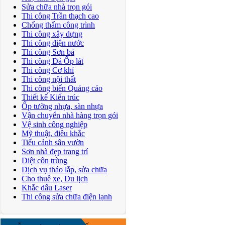
Sửa chữa nhà trọn gói
Thi công Trần thạch cao
Chống thấm công trình
Thi công xây dựng
Thi công điện nước
Thi công Sơn bả
Thi công Đá Ốp lát
Thi công Cơ khí
Thi công nội thất
Thi công biển Quảng cáo
Thiết kế Kiến trúc
Ốp tường nhựa, sàn nhựa
Vận chuyển nhà hàng trọn gói
Vệ sinh công nghiệp
Mỹ thuật, điêu khắc
Tiểu cảnh sân vườn
Sơn nhà đẹp trang trí
Diệt côn trùng
Dịch vụ tháo lắp, sửa chữa
Cho thuê xe, Du lịch
Khắc dấu Laser
Thi công sửa chữa điện lạnh