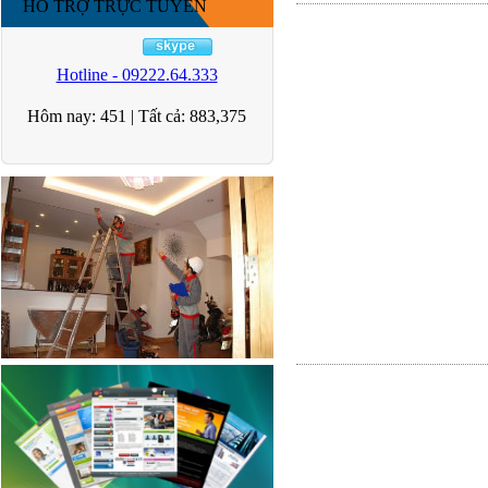
HỖ TRỢ TRỰC TUYẾN
Hotline - 09222.64.333
Hôm nay:
451
|
Tất cả:
883,375