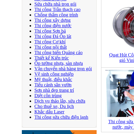
Sửa chữa nhà trọn gói
Thi công Trần thạch cao
Chống thấm công trình
Thi công xây dựng
Thi công điện nước
Thi công Sơn bả
Thi công Đá Ốp lát
Thi công Cơ khí
Thi công nội thất
Thi công biển Quảng cáo
Quạt Hút Cô
Thiết kế Kiến trúc
gió Vi
Ốp tường nhựa, sàn nhựa
Vận chuyển nhà hàng trọn gói
Vệ sinh công nghiệp
Mỹ thuật, điêu khắc
Tiểu cảnh sân vườn
Sơn nhà đẹp trang trí
Diệt côn trùng
Dịch vụ tháo lắp, sửa chữa
Cho thuê xe, Du lịch
Khắc dấu Laser
Thi công sửa chữa điện lạnh
Thi công sửa
nước, máy 