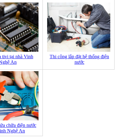
tivi tại nhà Vinh
Thi công lắp đặt hệ thống điện
Nghệ An
nước
sửa chữa điện nước
Vinh Nghệ An