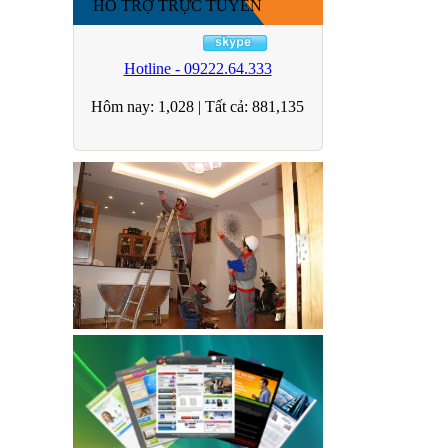
HỖ TRỢ TRỰC TUYẾN
Hotline - 09222.64.333
Hôm nay:
1,028
|
Tất cả:
881,135