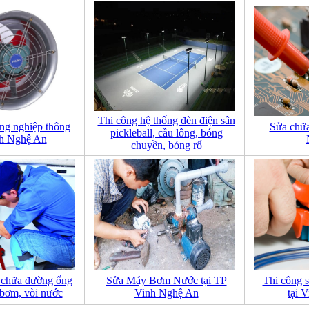
Thi công hệ thống đèn điện sân
ng nghiệp thông
Sửa chữa 
pickleball, cầu lông, bóng
nh Nghệ An
chuyền, bóng rổ
 chữa đường ống
Sửa Máy Bơm Nước tại TP
Thi công 
bơm, vòi nước
Vinh Nghệ An
tại 