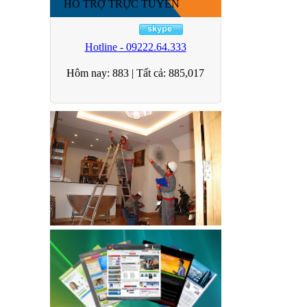
HỖ TRỢ TRỰC TUYẾN
Hotline - 09222.64.333
Hôm nay:
883
|
Tất cả:
885,017