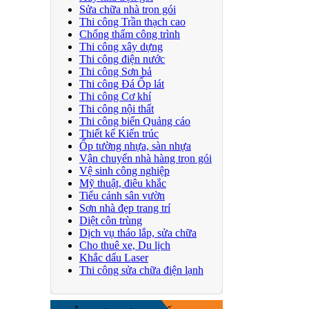
Sửa chữa nhà trọn gói
Thi công Trần thạch cao
Chống thấm công trình
Thi công xây dựng
Thi công điện nước
Thi công Sơn bả
Thi công Đá Ốp lát
Thi công Cơ khí
Thi công nội thất
Thi công biển Quảng cáo
Thiết kế Kiến trúc
Ốp tường nhựa, sàn nhựa
Vận chuyển nhà hàng trọn gói
Vệ sinh công nghiệp
Mỹ thuật, điêu khắc
Tiểu cảnh sân vườn
Sơn nhà đẹp trang trí
Diệt côn trùng
Dịch vụ tháo lắp, sửa chữa
Cho thuê xe, Du lịch
Khắc dấu Laser
Thi công sửa chữa điện lạnh