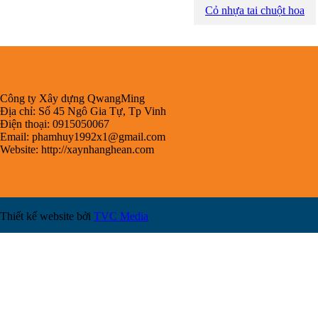
Cỏ nhựa tai chuột hoa
Công ty Xây dựng QwangMing
Địa chỉ: Số 45 Ngô Gia Tự, Tp Vinh
Điện thoại: 0915050067
Email:
phamhuy1992x1@gmail.com
Website: http://xaynhanghean.com
Thiết kế website bởi
TVC Media