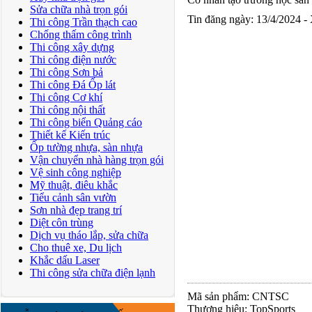
Sửa chữa nhà trọn gói
Tin đăng ngày: 13/4/2024 -
Thi công Trần thạch cao
Chống thấm công trình
Thi công xây dựng
Thi công điện nước
Thi công Sơn bả
Thi công Đá Ốp lát
Thi công Cơ khí
Thi công nội thất
Thi công biển Quảng cáo
Thiết kế Kiến trúc
Ốp tường nhựa, sàn nhựa
Vận chuyển nhà hàng trọn gói
Vệ sinh công nghiệp
Mỹ thuật, điêu khắc
Tiểu cảnh sân vườn
Sơn nhà đẹp trang trí
Diệt côn trùng
Dịch vụ tháo lắp, sửa chữa
Cho thuê xe, Du lịch
Khắc dấu Laser
Thi công sửa chữa điện lạnh
Mã sản phẩm: CNTSC
Thương hiệu: TopSports