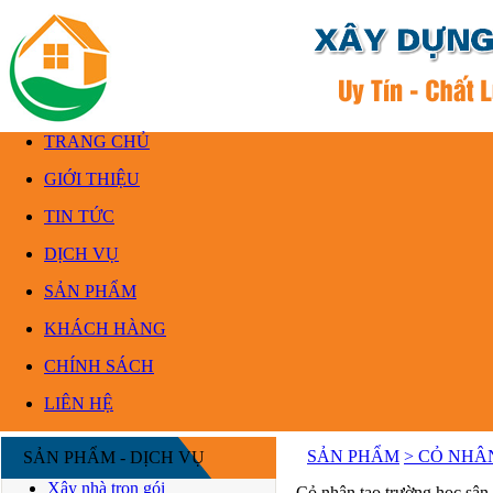
TRANG CHỦ
GIỚI THIỆU
TIN TỨC
DỊCH VỤ
SẢN PHẨM
KHÁCH HÀNG
CHÍNH SÁCH
LIÊN HỆ
SẢN PHẨM
> CỎ NHÂ
SẢN PHẨM - DỊCH VỤ
Xây nhà trọn gói
Cỏ nhân tạo trường học sân 