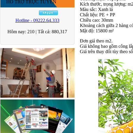
HỖ TRỢ TRỰC TUYẾN
Kích thước, trọng lượng: m
Màu sắc: Xanh lá
Chất liệu: PE + PP
Chiều cao: 30mm
Hotline - 09222.64.333
Khoảng cách giữa 2 hàng cỏ
Mật độ: 15800 m²
Hôm nay:
210
|
Tất cả:
880,317
Đơn giá theo m2.
Giá không bao gồm công lắp
Giá trên thay đổi tùy theo s