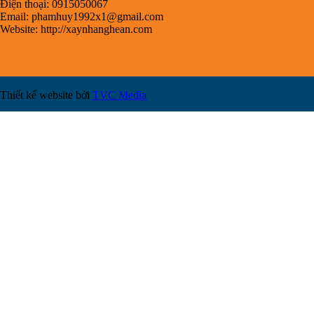
Điện thoại: 0915050067
Email:
phamhuy1992x1@gmail.com
Website: http://xaynhanghean.com
Thiết kế website bởi
TVC Media