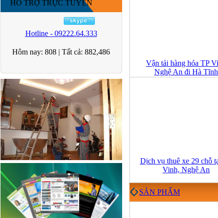
HỖ TRỢ TRỰC TUYẾN
Hotline - 09222.64.333
Hôm nay:
808
|
Tất cả:
882,486
Vận tải hàng hóa TP V
Nghệ An đi Hà Tĩnh
Dịch vụ thuê xe 29 chỗ t
Vinh, Nghệ An
SẢN PHẨM