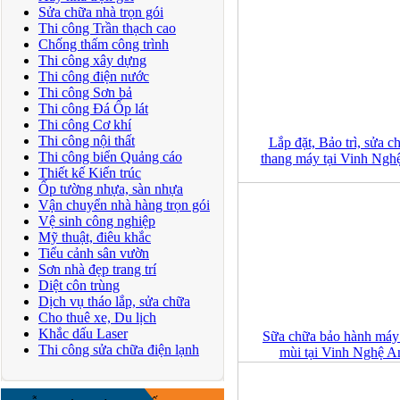
Sửa chữa nhà trọn gói
Thi công Trần thạch cao
Chống thấm công trình
Thi công xây dựng
Thi công điện nước
Thi công Sơn bả
Thi công Đá Ốp lát
Thi công Cơ khí
Thi công nội thất
Lắp đặt, Bảo trì, sửa c
Thi công biển Quảng cáo
thang máy tại Vinh Ngh
Thiết kế Kiến trúc
Ốp tường nhựa, sàn nhựa
Vận chuyển nhà hàng trọn gói
Vệ sinh công nghiệp
Mỹ thuật, điêu khắc
Tiểu cảnh sân vườn
Sơn nhà đẹp trang trí
Diệt côn trùng
Dịch vụ tháo lắp, sửa chữa
Cho thuê xe, Du lịch
Khắc dấu Laser
Sữa chữa bảo hành máy
Thi công sửa chữa điện lạnh
mùi tại Vinh Nghệ A