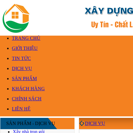
TRANG CHỦ
GIỚI THIỆU
TIN TỨC
DỊCH VỤ
SẢN PHẨM
KHÁCH HÀNG
CHÍNH SÁCH
LIÊN HỆ
SẢN PHẨM - DỊCH VỤ
DỊCH VỤ
Xây nhà trọn gói