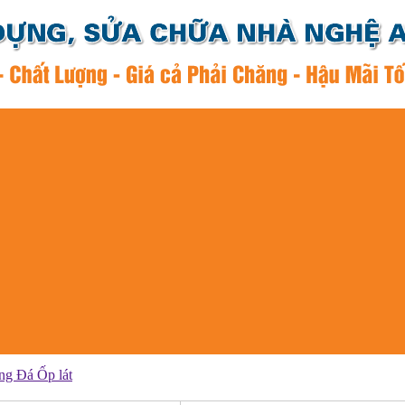
ng Đá Ốp lát