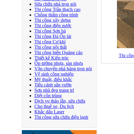
Sửa chữa nhà trọn gói
Thi công Trần thạch cao
Chống thấm công trình
Thi công xây dựng
Thi công điện nước
Thi công Sơn bả
Thi công Đá Ốp lát
Thi công Cơ khí
Thi công nội thất
Thi công biển Quảng cáo
Thi côn
Thiết kế Kiến trúc
Ốp tường nhựa, sàn nhựa
Vận chuyển nhà hàng trọn gói
Vệ sinh công nghiệp
Mỹ thuật, điêu khắc
Tiểu cảnh sân vườn
Sơn nhà đẹp trang trí
Diệt côn trùng
Dịch vụ tháo lắp, sửa chữa
Cho thuê xe, Du lịch
Khắc dấu Laser
Thi công sửa chữa điện lạnh