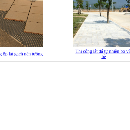
Thi công lát đá tự nhiên bo vỉ
g ốp lát gạch nền tường
hè