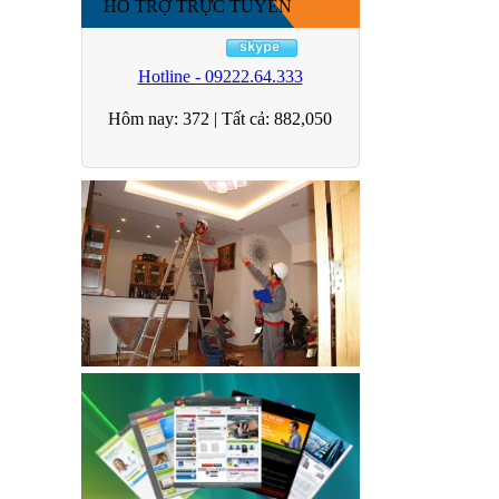
HỖ TRỢ TRỰC TUYẾN
Hotline - 09222.64.333
Hôm nay:
372
|
Tất cả:
882,050