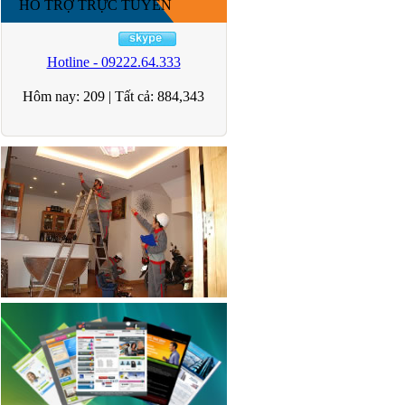
HỖ TRỢ TRỰC TUYẾN
Hotline - 09222.64.333
Hôm nay:
209
|
Tất cả:
884,343