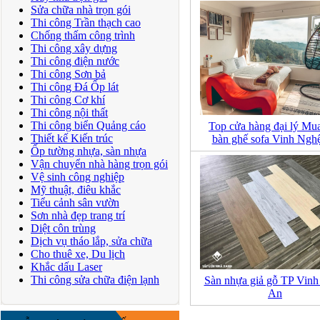
Sửa chữa nhà trọn gói
Thi công Trần thạch cao
Chống thấm công trình
Thi công xây dựng
Thi công điện nước
Thi công Sơn bả
Thi công Đá Ốp lát
Thi công Cơ khí
Thi công nội thất
Thi công biển Quảng cáo
Top cửa hàng đại lý Mu
Thiết kế Kiến trúc
bàn ghế sofa Vinh Ngh
Ốp tường nhựa, sàn nhựa
Vận chuyển nhà hàng trọn gói
Vệ sinh công nghiệp
Mỹ thuật, điêu khắc
Tiểu cảnh sân vườn
Sơn nhà đẹp trang trí
Diệt côn trùng
Dịch vụ tháo lắp, sửa chữa
Cho thuê xe, Du lịch
Khắc dấu Laser
Thi công sửa chữa điện lạnh
Sàn nhựa giả gỗ TP Vin
An