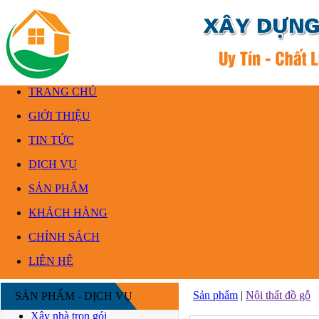
TRANG CHỦ
GIỚI THIỆU
TIN TỨC
DỊCH VỤ
SẢN PHẨM
KHÁCH HÀNG
CHÍNH SÁCH
LIÊN HỆ
Sản phẩm
|
Nội thất đồ gỗ
SẢN PHẨM - DỊCH VỤ
Xây nhà trọn gói